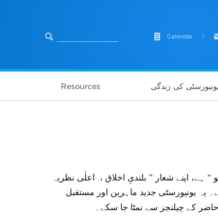
Calendar
|
ونیورسٹی کی زندگی
Resources
و
“
ہے، اپنے شعار
” بلندیِ اخلاق ، اعلٰی نظریہ
ہے۔ یہ یونیورسٹی جدید ماہرین اور مستقبل
اضر کے چیلنجز سے نمٹا جا سکے۔