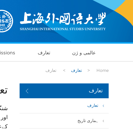
عالمی و ژن
تعارف
ssions
Home
>
تعارف
>
تعارف
تع
تعارف
تعارف
شنگ
اور 
ہماری تاریخ
کےعا