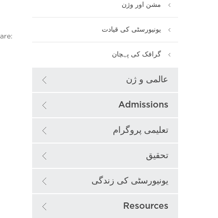
مشن اور وژن
یونیورسٹی کی قیادت
are:
گرافک کی پہچان
عالمی و ژن
Admissions
تعلیمی پروگرام
تحقیق
یونیورسٹی کی زندگی
Resources