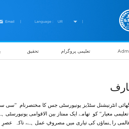
Email
|
Language :
UR
|
Admi
تعلیمی پروگرام
تحقیق
ی
ارف
ھائی انٹرنیشنل سٹڈیز یونیورسٹی جس کا مختصرنام ”سی س
تعلیمی معیار“ کو تھامے ایک ممتاز بین الاقوامی یونیورسٹی 
لمی راہنماؤں کی تیاری میں مصروفِ عمل ہے، تاکہ عصرِ ح