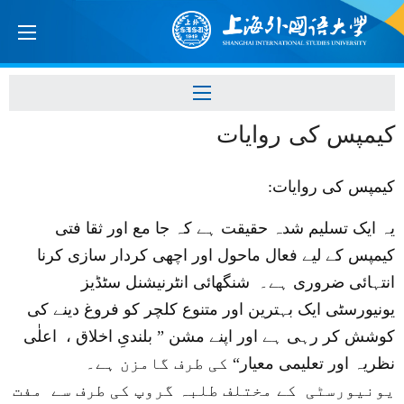
کیمپس کی روایات
کیمپس کی روایات
:
یہ ایک تسلیم شدہ حقیقت ہے کہ جا مع اور ثقا فتی
کیمپس کے لیے فعال ماحول اور اچھی کردار سازی کرنا
انتہائی ضروری ہے۔
شنگھائی انٹرنیشنل سٹڈیز
یونیورسٹی
ایک بہترین اور متنوع کلچر کو فروغ دینے کی
کوشش کر رہی ہے اور اپنے مشن
”
بلندیِ اخلاق ، اعلٰی
نظریہ اور تعلیمی معیار
“
کی طرف گامزن ہے۔
یونیورسٹی کے مختلف طلبہ گروپ کی طرف سے مفت