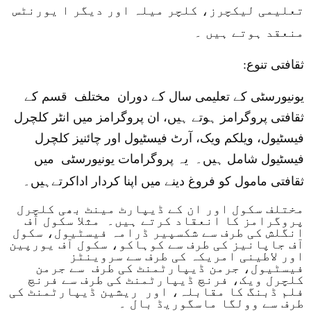
تعلیمی لیکچرز، کلچر میلہ اور دیگر ا یورنٹس
منعقد ہوتے ہیں ۔
ثقافتی تنوع
:
یونیورسٹی کے تعلیمی سال کے دوران مختلف قسم کے
ثقافتی پروگرامز ہوتے ہیں، ان پروگرامز میں انٹر کلچرل
فیسٹیول، ویلکم ویک، آرٹ فیسٹیول اور چائنیز کلچرل
فیسٹیول شامل ہیں۔ یہ پروگرامات یونیورسٹی میں
ثقافتی مامول کو فروغ دینے میں اپنا کردار اداکرتےہیں۔
مختلف سکول اور ان کے ڈیپارٹ مینٹ بھی کلچرل
پروگرامز کا انعقاد کرتے ہیں۔ مثلا سکول آف
انگلش کی طرف سے شکسپیر ڈرامہ فیسٹیول، سکول
آف جاپانیز کی طرف سے کوہاکو، سکول آف یورپین
اور لاطینی امریکہ کی طرف سے سروینٹز
فیسٹیول، جرمن ڈیپارٹمنٹ کی طرف سے جرمن
کلچرل ویک، فرنچ ڈیپارٹمنٹ کی طرف سے فرنچ
فلم ڈبنگ کا مقابلہ، اور ریشین ڈیپارٹمنٹ کی
طرف سے وولگا ماسگوریڈ بال ۔