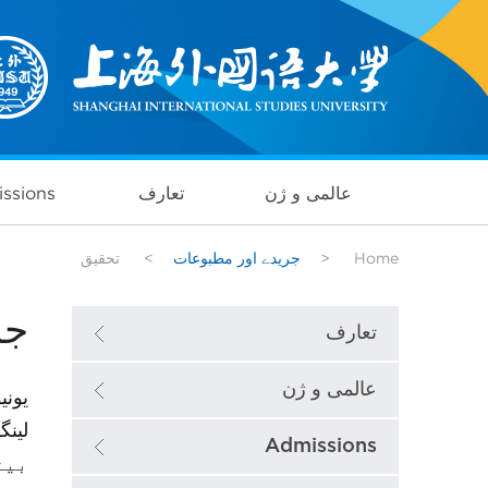
عالمی و ژن
تعارف
ssions
Home
>
جریدے اور مطبوعات
>
تحقیق
جر
تعارف
عالمی و ژن
یونی
لینگ
Admissions
بیت