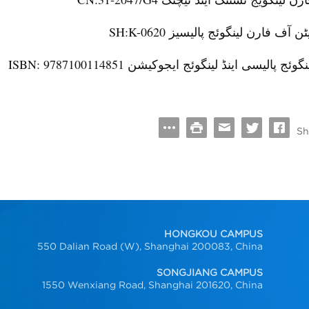
ارن لینگویج ٹسٹنگ اینڈ ٹیچنگ
SH:K-0620
یٹن آف فارن لینگوئج پالیسیز
ISBN: 9787100114851
نگوئج پالیسی اینڈ لینگوئج ایجوکیشن
Sh
HONGKOU CAMPUS
550 Dalian Road (W), Shanghai 200083, China
SONGJIANG CAMPUS
1550 Wenxiang Road, Shanghai 201620, China