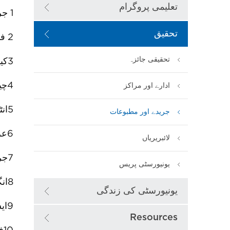
تعلیمی پروگرام
1
جر
تحقیق
2
فا
تحقیقی جائزہ
3
کی
4
چی
ادارے اور مراکز
5
ان
جریدے اور مطبوعات
6
عر
لائبریریاں
7
جر
یونیورسٹی پریس
8
ان
یونیورسٹی کی زندگی
9
ای
Resources