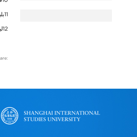
10
ف
11
بل
12
لی
are: