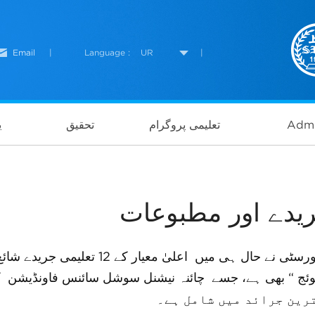
Email
|
Language :
UR
|
Admi
تعلیمی پروگرام
تحقیق
ی
یدے اور مطبوعات
ورسٹی نے حال ہی میں اعلیٰ معیار کے
12
تعلیمی جریدے شائ
وئج
“
بھی ہے، جسے چائنہ نیشنل سوشل سائنس فاونڈیشن کی
رین جرائد میں شامل ہے۔