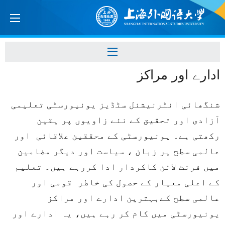
ادارے اور مراکز
شنگھائی انٹرنیشنل سٹڈیز یونیو
ر
سٹی
تعلیمی
آزادی اور تحقیق کے نئے زاویوں پر یقین
رکھتی ہے۔ یونیورسٹی کے محققین علاقائی اور
عالمی سطح پر زبان ، سیاست اور دیگر مضامین
میں فرنٹ لائن کاکردار ادا کررہے ہیں۔ تعلیم
کے اعلی معیار کے حصول کی خاطر قومی اور
عالمی سطح کےبہترین ادارے اور مراکز
یونیورسٹی میں کام کر رہے ہیں، یہ ادارے اور