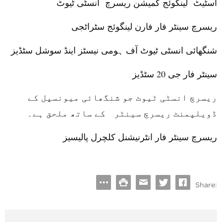
اسٹیٹ لینگوئج کمیشن ریسرچ انسٹی ٹیوٹ
ریسرچ سینٹر فار فارن لینگوئج سٹراٹجی
شنگھائی
انسٹی ٹیوٹ آف ہومی نیسٹز اینڈ سوشل سٹڈیز
سینٹر فار جی
20
سٹڈیز
ریسرچ انسٹی ٹیوٹ جو
شنگھائی
میونسپل کے
ڈویلپمنٹ ریسرچ سینٹر
کے ساتھ ملحق ہے۔
ریسرچ سینٹر فار انٹرنیشنل کلچرل پالیسیز
Share: